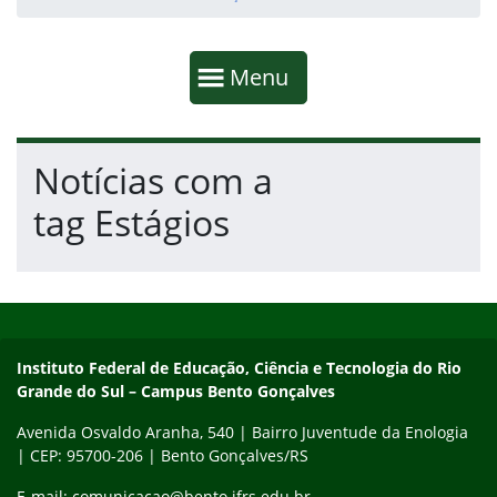
Início da navegação
Mostrar
Menu
Fim da navegação
Início do conteúdo
Notícias com a
tag Estágios
Início do rodapé
Fim do conteúdo
Contato
Instituto Federal de Educação, Ciência e Tecnologia do Rio
Grande do Sul – Campus Bento Gonçalves
Avenida Osvaldo Aranha, 540 | Bairro Juventude da Enologia
| CEP: 95700-206 | Bento Gonçalves/RS
E-mail: comunicacao@bento.ifrs.edu.br