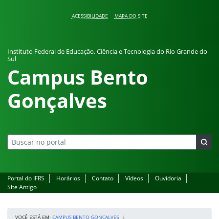
Pular para o conteúdo
ACESSIBILIDADE
MAPA DO SITE
Instituto Federal de Educação, Ciência e Tecnologia do Rio Grande do
Sul
Campus Bento
Gonçalves
Portal do IFRS
Horários
Contato
Vídeos
Ouvidoria
Site Antigo
VOCÊ ESTÁ EM:
CAMPUS BENTO GONÇALVES