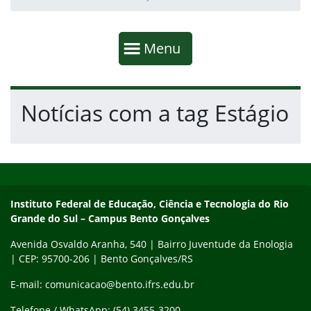
Início da navegação
Mostrar
Menu
Fim da navegação
Início do conteúdo
Notícias com a tag Estágio
Início do rodapé
Fim do conteúdo
Contato
Instituto Federal de Educação, Ciência e Tecnologia do Rio
Grande do Sul – Campus Bento Gonçalves
Avenida Osvaldo Aranha, 540 | Bairro Juventude da Enologia
| CEP: 95700-206 | Bento Gonçalves/RS
E-mail: comunicacao@bento.ifrs.edu.br
Telefone / WhatsApp: (54) 3455-3200