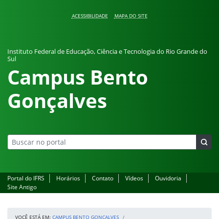
Pular para o conteúdo
ACESSIBILIDADE
MAPA DO SITE
Instituto Federal de Educação, Ciência e Tecnologia do Rio Grande do
Sul
Campus Bento
Gonçalves
Portal do IFRS
Horários
Contato
Vídeos
Ouvidoria
Site Antigo
VOCÊ ESTÁ EM:
CAMPUS BENTO GONÇALVES