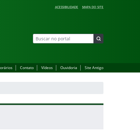
ACESSIBILIDADE
MAPA DO SITE
orários
Contato
Vídeos
Ouvidoria
Site Antigo