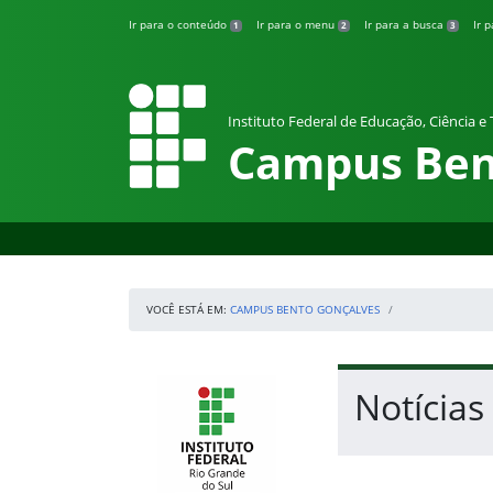
Pular para o conteúdo
Ir para o conteúdo
Ir para o menu
Ir para a busca
Ir 
1
2
3
Instituto Federal de Educação, Ciência e
Campus Ben
VOCÊ ESTÁ EM:
CAMPUS BENTO GONÇALVES
Início da navegação
IFRS
Início do conteúdo
Notícias
Fim do conteúdo