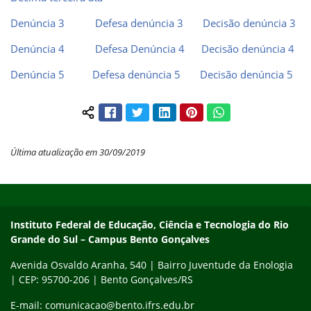
Denúncia 3
Defesa denúncia 3
Decisão denúncia 3
Denúncia 4
Defesa Denúncia 4
Decisão denúncia 4
Denúncia 5
Defesa denúncia 5
Decisão denúncia 5
Facebook
Twitter
LinkedIn
Pinterest
WhatsApp
Compartilhar conteúdo:
Última atualização em 30/09/2019
Início do rodapé
Fim do conteúdo
Contato
Instituto Federal de Educação, Ciência e Tecnologia do Rio
Grande do Sul – Campus Bento Gonçalves
Avenida Osvaldo Aranha, 540 | Bairro Juventude da Enologia
| CEP: 95700-206 | Bento Gonçalves/RS
E-mail: comunicacao@bento.ifrs.edu.br