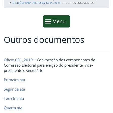
ELEIÇÕES PARA DIRETOR(A)-GERAL 2019
OUTROS DOCUMENTOS
Início da navegação
Mostrar
Menu
Outros documentos
Fim da navegação
Início do conteúdo
Ofício 001_2019
– Convocação dos componentes da
Comissão Eleitoral para eleição do presidente, vice-
presidente e secretário
Primeira ata
Segunda ata
Terceira ata
Quarta ata