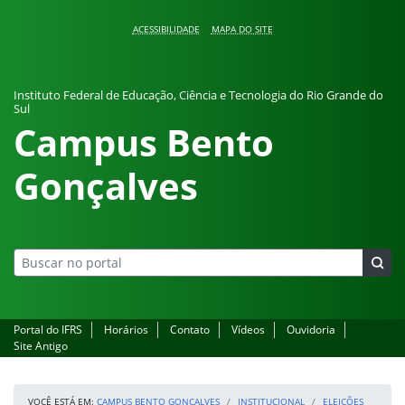
Pular para o conteúdo
ACESSIBILIDADE
MAPA DO SITE
Instituto Federal de Educação, Ciência e Tecnologia do Rio Grande do
Sul
Campus Bento
Gonçalves
Portal do IFRS
Horários
Contato
Vídeos
Ouvidoria
Site Antigo
VOCÊ ESTÁ EM:
CAMPUS BENTO GONÇALVES
INSTITUCIONAL
ELEIÇÕES