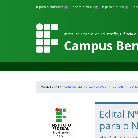
Pular para o conteúdo
Ir para o conteúdo
Ir para o menu
Ir para a busca
Ir 
1
2
3
Instituto Federal de Educação, Ciência e
Campus Ben
VOCÊ ESTÁ EM:
CAMPUS BENTO GONÇALVES
EDITAIS
EDIT
Início da navegação
IFRS
Início do conteúdo
Edital N
para o 