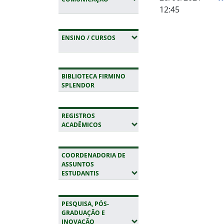
12:45
Fim do conteúdo
(EXPANDIR SUBMENUS)
ENSINO / CURSOS
BIBLIOTECA FIRMINO
SPLENDOR
REGISTROS
(EXPANDIR SUBMENUS)
ACADÊMICOS
COORDENADORIA DE
ASSUNTOS
(EXPANDIR SUBMENUS)
ESTUDANTIS
PESQUISA, PÓS-
GRADUAÇÃO E
(EXPANDIR SUBMENUS)
INOVAÇÃO