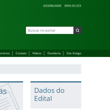
ACESSIBILIDADE
MAPA DO SITE
orários
Contato
Vídeos
Ouvidoria
Site Antigo
as
Dados do
Edital