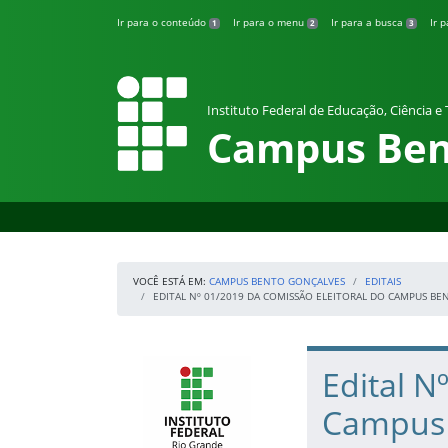
Pular para o conteúdo
Ir para o conteúdo
Ir para o menu
Ir para a busca
Ir 
1
2
3
Instituto Federal de Educação, Ciência e
Campus Ben
VOCÊ ESTÁ EM:
CAMPUS BENTO GONÇALVES
EDITAIS
EDITAL Nº 01/2019 DA COMISSÃO ELEITORAL DO CAMPUS BE
Início da navegação
IFRS
Início do conteúdo
Edital N
Campus 