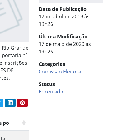
Data de Publicação
17 de abril de 2019 às
19h26
Última Modificação
17 de maio de 2020 às
o Rio Grande
19h26
 portaria nº
 inscrições
Categorias
ES DE
Comissão Eleitoral
tes,
Status
Encerrado
book
Twitter
LinkedIn
Pinterest
har conteúdo:
upo
tal