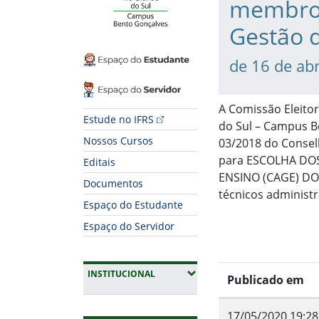
membros
Gestão 
Espaço do Estudante
de 16 de abr
Espaço do Servidor
A Comissão Eleitor
Estude no IFRS
do Sul – Campus Be
Nossos Cursos
03/2018 do Consel
para ESCOLHA DO
Editais
ENSINO (CAGE) DO
Documentos
técnicos administr
Espaço do Estudante
Espaço do Servidor
(EXPANDIR SUBMENUS)
INSTITUCIONAL
Publicado em
17/05/2020 19:28