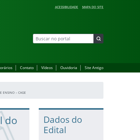
ACESSIBILIDADE
MAPA DO SITE
orários
Contato
Vídeos
Ouvidoria
Site Antigo
E ENSINO – CAGE
l do
Dados do
Edital