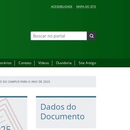
ACESSIBILIDADE
MAPA DO SITE
orários
Contato
Vídeos
Ouvidoria
Site Antigo
HO DO CAMPUS PARA O ANO DE 2025
Dados do
Documento
025