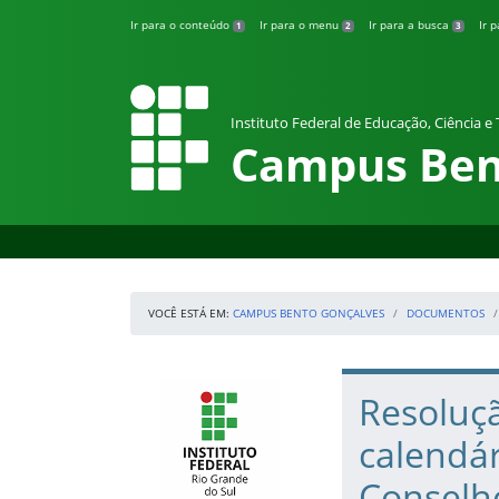
Pular para o conteúdo
Ir para o conteúdo
Ir para o menu
Ir para a busca
Ir 
1
2
3
Instituto Federal de Educação, Ciência e
Campus Ben
VOCÊ ESTÁ EM:
CAMPUS BENTO GONÇALVES
DOCUMENTOS
Início da navegação
IFRS
Início do conteúdo
Resoluç
calendár
Conselh