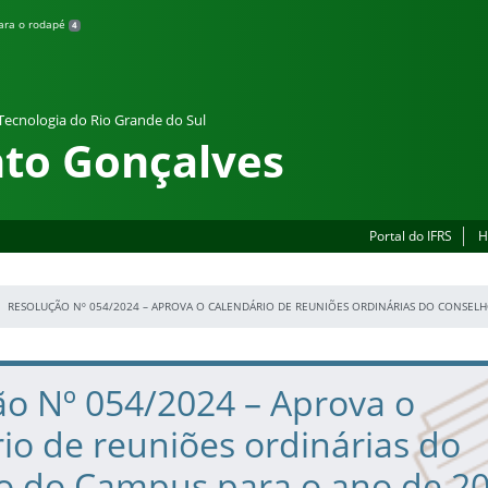
para o rodapé
4
 Tecnologia do Rio Grande do Sul
to Gonçalves
Portal do IFRS
H
RESOLUÇÃO Nº 054/2024 – APROVA O CALENDÁRIO DE REUNIÕES ORDINÁRIAS DO CONSEL
ão Nº 054/2024 – Aprova o
io de reuniões ordinárias do
o do Campus para o ano de 2