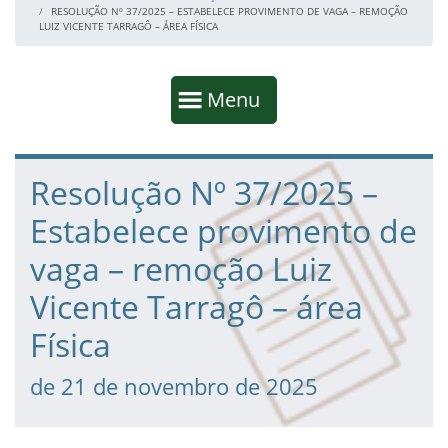
RESOLUÇÃO Nº 37/2025 – ESTABELECE PROVIMENTO DE VAGA – REMOÇÃO
LUIZ VICENTE TARRAGÔ – ÁREA FÍSICA
Início da navegação
Mostrar
Menu
Fim da navegação
Início do conteúdo
Resolução Nº 37/2025 –
Estabelece provimento de
vaga – remoção Luiz
Vicente Tarragô – área
Física
de 21 de novembro de 2025