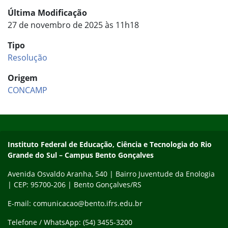
Última Modificação
27 de novembro de 2025 às 11h18
Tipo
Resolução
Origem
CONCAMP
Início do rodapé
Fim do conteúdo
Contato
Instituto Federal de Educação, Ciência e Tecnologia do Rio
Grande do Sul – Campus Bento Gonçalves
Avenida Osvaldo Aranha, 540 | Bairro Juventude da Enologia
| CEP: 95700-206 | Bento Gonçalves/RS
E-mail: comunicacao@bento.ifrs.edu.br
Telefone / WhatsApp: (54) 3455-3200