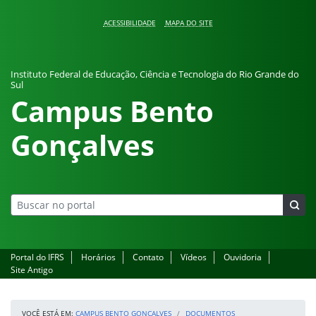
Pular para o conteúdo
ACESSIBILIDADE
MAPA DO SITE
Instituto Federal de Educação, Ciência e Tecnologia do Rio Grande do
Sul
Campus Bento
Gonçalves
Portal do IFRS
Horários
Contato
Vídeos
Ouvidoria
Site Antigo
VOCÊ ESTÁ EM:
CAMPUS BENTO GONÇALVES
DOCUMENTOS