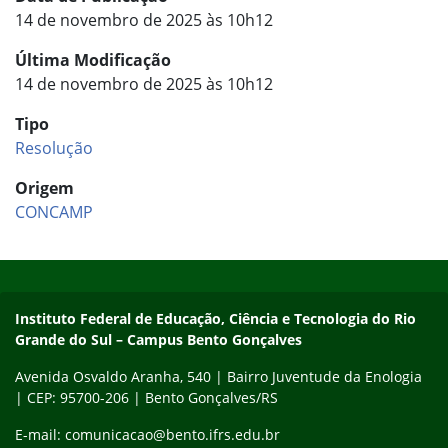
14 de novembro de 2025 às 10h12
Última Modificação
14 de novembro de 2025 às 10h12
Tipo
Resolução
Origem
CONCAMP
Início do rodapé
Fim do conteúdo
Contato
Instituto Federal de Educação, Ciência e Tecnologia do Rio
Grande do Sul – Campus Bento Gonçalves
Avenida Osvaldo Aranha, 540 | Bairro Juventude da Enologia
| CEP: 95700-206 | Bento Gonçalves/RS
E-mail: comunicacao@bento.ifrs.edu.br