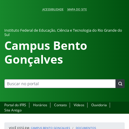
Pular para o conteúdo
ACESSIBILIDADE
MAPA DO SITE
Instituto Federal de Educação, Ciência e Tecnologia do Rio Grande do
Sul
Campus Bento
Gonçalves
Portal do IFRS
Horários
Contato
Vídeos
Ouvidoria
Site Antigo
VOCÊ ESTÁ EM:
CAMPUS BENTO GONÇALVES
DOCUMENTOS