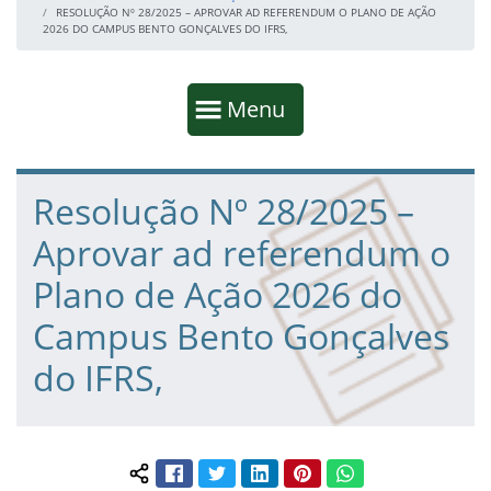
RESOLUÇÃO Nº 28/2025 – APROVAR AD REFERENDUM O PLANO DE AÇÃO
2026 DO CAMPUS BENTO GONÇALVES DO IFRS,
Início da navegação
Mostrar
Menu
Fim da navegação
Início do conteúdo
Resolução Nº 28/2025 –
Aprovar ad referendum o
Plano de Ação 2026 do
Campus Bento Gonçalves
do IFRS,
Facebook
Twitter
LinkedIn
Pinterest
WhatsApp
Compartilhar conteúdo: