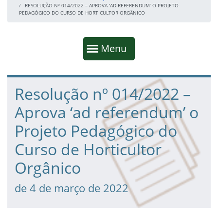
RESOLUÇÃO Nº 014/2022 – APROVA ‘AD REFERENDUM’ O PROJETO
PEDAGÓGICO DO CURSO DE HORTICULTOR ORGÂNICO
Início da navegação
Mostrar
Menu
Fim da navegação
Início do conteúdo
Resolução nº 014/2022 –
Aprova ‘ad referendum’ o
Projeto Pedagógico do
Curso de Horticultor
Orgânico
de 4 de março de 2022