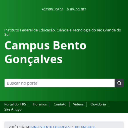
Pular para o conteúdo
ACESSIBILIDADE
MAPA DO SITE
Instituto Federal de Educação, Ciência e Tecnologia do Rio Grande do
Sul
Campus Bento
Gonçalves
Portal do IFRS
Horários
Contato
Vídeos
Ouvidoria
Site Antigo
VOCÊ ESTÁ EM:
CAMPUS BENTO GONÇALVES
DOCUMENTOS