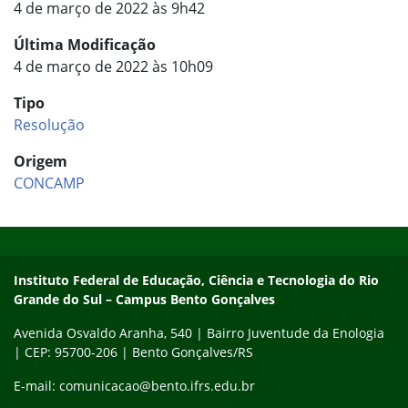
4 de março de 2022 às 9h42
Última Modificação
4 de março de 2022 às 10h09
Tipo
Resolução
Origem
CONCAMP
Início do rodapé
Fim do conteúdo
Contato
Instituto Federal de Educação, Ciência e Tecnologia do Rio
Grande do Sul – Campus Bento Gonçalves
Avenida Osvaldo Aranha, 540 | Bairro Juventude da Enologia
| CEP: 95700-206 | Bento Gonçalves/RS
E-mail: comunicacao@bento.ifrs.edu.br