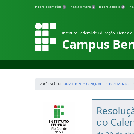
Pular para o conteúdo
Ir para o conteúdo
Ir para o menu
Ir para a busca
Ir 
1
2
3
Instituto Federal de Educação, Ciência e
Campus Ben
VOCÊ ESTÁ EM:
CAMPUS BENTO GONÇALVES
DOCUMENTOS
Início da navegação
IFRS
Início do conteúdo
Resoluçã
do Cale