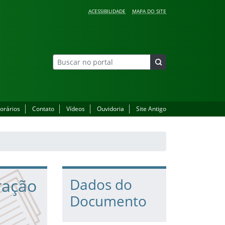
ACESSIBILIDADE
MAPA DO SITE
orários
Contato
Vídeos
Ouvidoria
Site Antigo
ração
Dados do
Documento