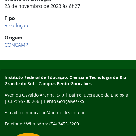
23 de novembro de 2023 às 8h27
Tipo
Resolução
Origem
CONCAMP
Início do rodapé
Fim do conteúdo
Contato
Instituto Federal de Educação, Ciência e Tecnologia do Rio
Grande do Sul – Campus Bento Gonçalves
Avenida Osvaldo Aranha, 540 | Bairro Juventude da Enologia
| CEP: 95700-206 | Bento Gonçalves/RS
E-mail: comunicacao@bento.ifrs.edu.br
Telefone / WhatsApp: (54) 3455-3200