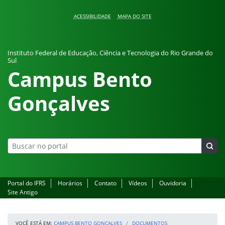
Pular para o conteúdo
ACESSIBILIDADE
MAPA DO SITE
Instituto Federal de Educação, Ciência e Tecnologia do Rio Grande do
Sul
Campus Bento
Gonçalves
Portal do IFRS
Horários
Contato
Vídeos
Ouvidoria
Site Antigo
VOCÊ ESTÁ EM:
CAMPUS BENTO GONÇALVES
DOCUMENTOS