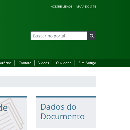
ACESSIBILIDADE
MAPA DO SITE
orários
Contato
Vídeos
Ouvidoria
Site Antigo
de
Dados do
Documento