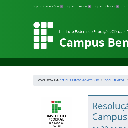
Pular para o conteúdo
Ir para o conteúdo
Ir para o menu
Ir para a busca
Ir 
1
2
3
Instituto Federal de Educação, Ciência e
Campus Ben
VOCÊ ESTÁ EM:
CAMPUS BENTO GONÇALVES
DOCUMENTOS
Início da navegação
IFRS
Início do conteúdo
Resoluç
Campus