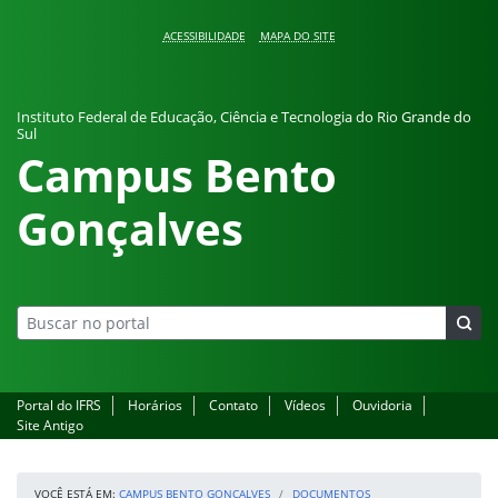
Pular para o conteúdo
ACESSIBILIDADE
MAPA DO SITE
Instituto Federal de Educação, Ciência e Tecnologia do Rio Grande do
Sul
Campus Bento
Gonçalves
Portal do IFRS
Horários
Contato
Vídeos
Ouvidoria
Site Antigo
VOCÊ ESTÁ EM:
CAMPUS BENTO GONÇALVES
DOCUMENTOS