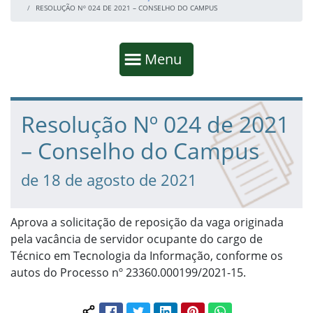
RESOLUÇÃO Nº 024 DE 2021 – CONSELHO DO CAMPUS
Início da navegação
Mostrar
Menu
Fim da navegação
Início do conteúdo
Resolução Nº 024 de 2021
– Conselho do Campus
de 18 de agosto de 2021
Aprova a solicitação de reposição da vaga originada
pela vacância de servidor ocupante do cargo de
Técnico em Tecnologia da Informação, conforme os
autos do Processo nº 23360.000199/2021-15.
Facebook
Twitter
LinkedIn
Pinterest
WhatsApp