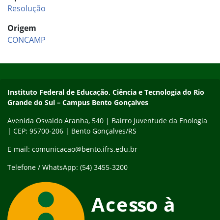
Resolução
Origem
CONCAMP
Início do rodapé
Fim do conteúdo
Contato
Instituto Federal de Educação, Ciência e Tecnologia do Rio
Grande do Sul – Campus Bento Gonçalves
Avenida Osvaldo Aranha, 540 | Bairro Juventude da Enologia
| CEP: 95700-206 | Bento Gonçalves/RS
E-mail: comunicacao@bento.ifrs.edu.br
Telefone / WhatsApp: (54) 3455-3200