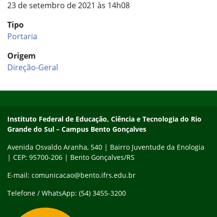
23 de setembro de 2021 às 14h08
Tipo
Portaria
Origem
Direção-Geral
Início do rodapé
Fim do conteúdo
Contato
Instituto Federal de Educação, Ciência e Tecnologia do Rio
Grande do Sul – Campus Bento Gonçalves
Avenida Osvaldo Aranha, 540 | Bairro Juventude da Enologia
| CEP: 95700-206 | Bento Gonçalves/RS
E-mail: comunicacao@bento.ifrs.edu.br
Telefone / WhatsApp: (54) 3455-3200