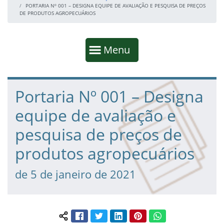
PORTARIA Nº 001 – DESIGNA EQUIPE DE AVALIAÇÃO E PESQUISA DE PREÇOS
DE PRODUTOS AGROPECUÁRIOS
Início da navegação
Mostrar
Menu
Fim da navegação
Início do conteúdo
Portaria Nº 001 – Designa
equipe de avaliação e
pesquisa de preços de
produtos agropecuários
de 5 de janeiro de 2021
Facebook
Twitter
LinkedIn
Pinterest
WhatsApp
Compartilhar conteúdo: