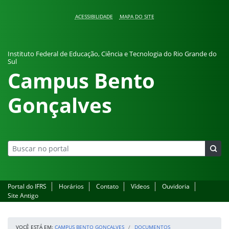
Pular para o conteúdo
ACESSIBILIDADE
MAPA DO SITE
Instituto Federal de Educação, Ciência e Tecnologia do Rio Grande do
Sul
Campus Bento
Gonçalves
Portal do IFRS
Horários
Contato
Vídeos
Ouvidoria
Site Antigo
VOCÊ ESTÁ EM:
CAMPUS BENTO GONÇALVES
DOCUMENTOS