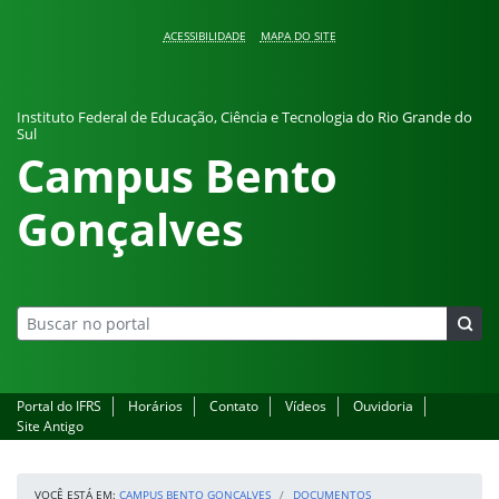
Pular para o conteúdo
ACESSIBILIDADE
MAPA DO SITE
Instituto Federal de Educação, Ciência e Tecnologia do Rio Grande do
Sul
Campus Bento
Gonçalves
Portal do IFRS
Horários
Contato
Vídeos
Ouvidoria
Site Antigo
VOCÊ ESTÁ EM:
CAMPUS BENTO GONÇALVES
DOCUMENTOS