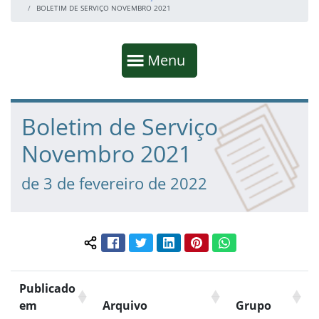
BOLETIM DE SERVIÇO NOVEMBRO 2021
Início da navegação
Mostrar
Menu
Fim da navegação
Início do conteúdo
Boletim de Serviço
Novembro 2021
de 3 de fevereiro de 2022
Facebook
Twitter
LinkedIn
Pinterest
WhatsApp
Compartilhar conteúdo:
Publicado
em
Arquivo
Grupo