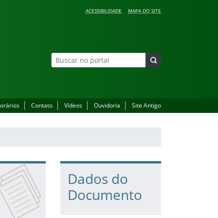
ACESSIBILIDADE
MAPA DO SITE
orários
Contato
Vídeos
Ouvidoria
Site Antigo
Dados do
Documento