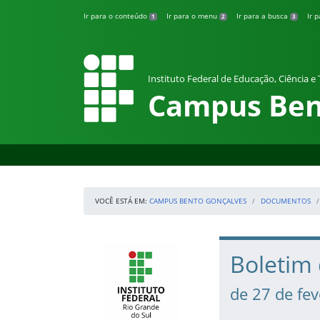
Pular para o conteúdo
Ir para o conteúdo
Ir para o menu
Ir para a busca
Ir 
1
2
3
Instituto Federal de Educação, Ciência e
Campus Ben
VOCÊ ESTÁ EM:
CAMPUS BENTO GONÇALVES
DOCUMENTOS
Início da navegação
IFRS
Início do conteúdo
Boletim
de 27 de fe