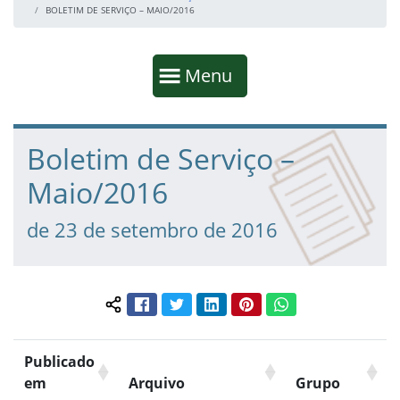
BOLETIM DE SERVIÇO – MAIO/2016
Início da navegação
Mostrar
Menu
Fim da navegação
Início do conteúdo
Boletim de Serviço –
Maio/2016
de 23 de setembro de 2016
Facebook
Twitter
LinkedIn
Pinterest
WhatsApp
Compartilhar conteúdo:
Publicado
em
Arquivo
Grupo