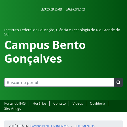
Pular para o conteúdo
ACESSIBILIDADE
MAPA DO SITE
Instituto Federal de Educação, Ciência e Tecnologia do Rio Grande do
Sul
Campus Bento
Gonçalves
Portal do IFRS
Horários
Contato
Vídeos
Ouvidoria
Site Antigo
VOCÊ ESTÁ EM:
CAMPUS BENTO GONÇALVES
DOCUMENTOS