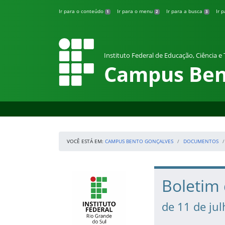
Pular para o conteúdo
Ir para o conteúdo
Ir para o menu
Ir para a busca
Ir 
1
2
3
Instituto Federal de Educação, Ciência e
Campus Ben
VOCÊ ESTÁ EM:
CAMPUS BENTO GONÇALVES
DOCUMENTOS
Início da navegação
IFRS
Início do conteúdo
Boletim 
de 11 de ju