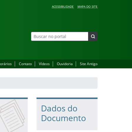
ACESSIBILIDADE
MAPA DO SITE
orários
Contato
Vídeos
Ouvidoria
Site Antigo
Dados do
Documento