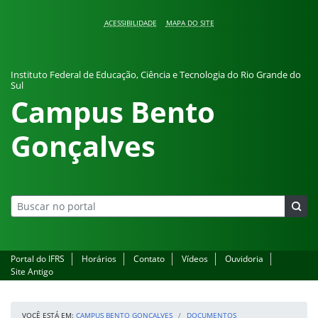
Pular para o conteúdo
ACESSIBILIDADE
MAPA DO SITE
Instituto Federal de Educação, Ciência e Tecnologia do Rio Grande do
Sul
Campus Bento
Gonçalves
Portal do IFRS
Horários
Contato
Vídeos
Ouvidoria
Site Antigo
VOCÊ ESTÁ EM:
CAMPUS BENTO GONÇALVES
DOCUMENTOS