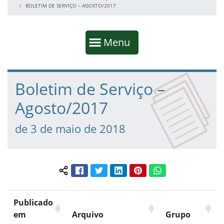
BOLETIM DE SERVIÇO – AGOSTO/2017
Início da navegação
Mostrar
Menu
Fim da navegação
Início do conteúdo
Boletim de Serviço –
Agosto/2017
de 3 de maio de 2018
Facebook
Twitter
LinkedIn
Pinterest
WhatsApp
Compartilhar conteúdo:
Publicado
em
Arquivo
Grupo