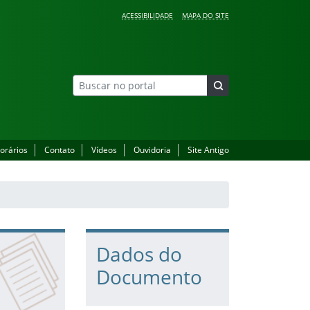
ACESSIBILIDADE
MAPA DO SITE
orários
Contato
Vídeos
Ouvidoria
Site Antigo
Dados do
Documento