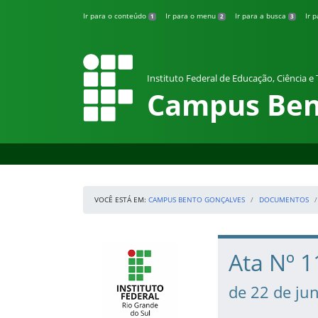
Pular para o conteúdo
Ir para o conteúdo
Ir para o menu
Ir para a busca
Ir 
1
2
3
Instituto Federal de Educação, Ciência e
Campus Ben
VOCÊ ESTÁ EM:
CAMPUS BENTO GONÇALVES
DOCUMENTOS
Início da navegação
IFRS
Início do conteúdo
Ata Nº 
de 22 de ju