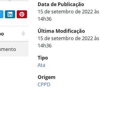
Data de Publicação
15 de setembro de 2022 às
book
Twitter
LinkedIn
Pinterest
har conteúdo:
14h36
Última Modificação
po
15 de setembro de 2022 às
14h36
umento
Tipo
Ata
Origem
CPPD