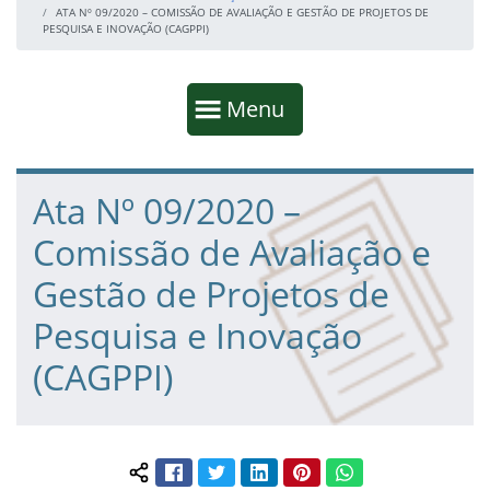
ATA Nº 09/2020 – COMISSÃO DE AVALIAÇÃO E GESTÃO DE PROJETOS DE
PESQUISA E INOVAÇÃO (CAGPPI)
Início da navegação
Mostrar
Menu
Fim da navegação
Início do conteúdo
Ata Nº 09/2020 –
Comissão de Avaliação e
Gestão de Projetos de
Pesquisa e Inovação
(CAGPPI)
Facebook
Twitter
LinkedIn
Pinterest
WhatsApp
Compartilhar conteúdo: