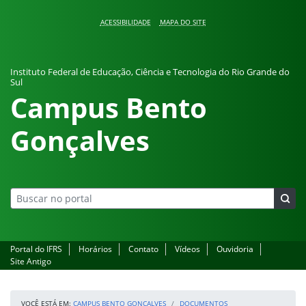
Pular para o conteúdo
ACESSIBILIDADE
MAPA DO SITE
Instituto Federal de Educação, Ciência e Tecnologia do Rio Grande do
Sul
Campus Bento
Gonçalves
Portal do IFRS
Horários
Contato
Vídeos
Ouvidoria
Site Antigo
VOCÊ ESTÁ EM:
CAMPUS BENTO GONÇALVES
DOCUMENTOS