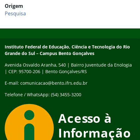
Origem
Pesquisa
Início do rodapé
Fim do conteúdo
Contato
Instituto Federal de Educação, Ciência e Tecnologia do Rio
Grande do Sul – Campus Bento Gonçalves
Avenida Osvaldo Aranha, 540 | Bairro Juventude da Enologia
| CEP: 95700-206 | Bento Gonçalves/RS
E-mail: comunicacao@bento.ifrs.edu.br
Telefone / WhatsApp: (54) 3455-3200