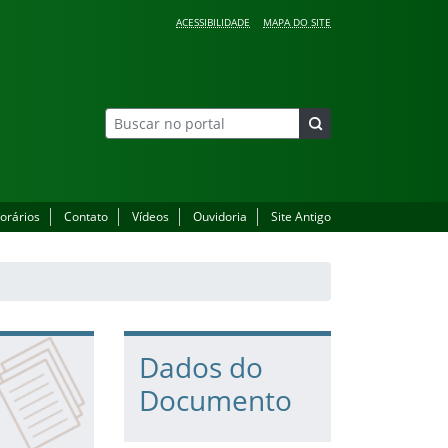
ACESSIBILIDADE
MAPA DO SITE
orários
Contato
Vídeos
Ouvidoria
Site Antigo
Dados do
Documento