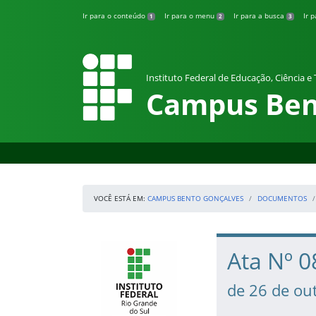
Pular para o conteúdo
Ir para o conteúdo
Ir para o menu
Ir para a busca
Ir 
1
2
3
Instituto Federal de Educação, Ciência e
Campus Ben
VOCÊ ESTÁ EM:
CAMPUS BENTO GONÇALVES
DOCUMENTOS
Início da navegação
IFRS
Início do conteúdo
Ata Nº 
de 26 de ou