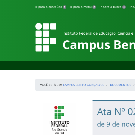
Pular para o conteúdo
Ir para o conteúdo
Ir para o menu
Ir para a busca
Ir 
1
2
3
Instituto Federal de Educação, Ciência e
Campus Ben
VOCÊ ESTÁ EM:
CAMPUS BENTO GONÇALVES
DOCUMENTOS
Início da navegação
IFRS
Início do conteúdo
Ata Nº 
de 9 de no