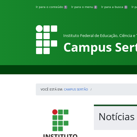
Pular para o conteúdo
Ir para o conteúdo
Ir para o menu
Ir para a busca
Ir 
1
2
3
Instituto Federal de Educação, Ciência e
Campus Ser
VOCÊ ESTÁ EM:
CAMPUS SERTÃO
Início da navegação
IFRS
Início do conteúdo
Notícias
Fim do conteúdo