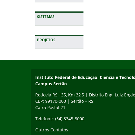
SISTEMAS
PROJETOS
Início do rodapé
Fim da navegação
Instituto Federal de Educação, Ciência e Tecnol
Campus Sertão
Rodovia RS 135, Km 32,5 | Distrito Eng. Luiz Engle
CEP: 99170-000 | Sertão – RS
Caixa Postal 21
Telefone: (54) 3345-8000
Outros Contatos