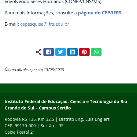
envolvendo Seres Humanos (CONEP/CNS/MS).
Para mais informações, consulte a
página do CEP/IFRS
.
E-mail:
cepesquisa@ifrs.edu.br
Facebook
Twitter
LinkedIn
Pinterest
WhatsApp
Compartilhar conteúdo:
Última atualização em 15/03/2023
Início do rodapé
Fim do conteúdo
Instituto Federal de Educação, Ciência e Tecnologia do Rio
Grande do Sul – Campus Sertão
Rodovia RS 135, Km 32,5 | Distrito Eng. Luiz Englert
CEP: 99170-000 | Sertão – RS
Caixa Postal 21