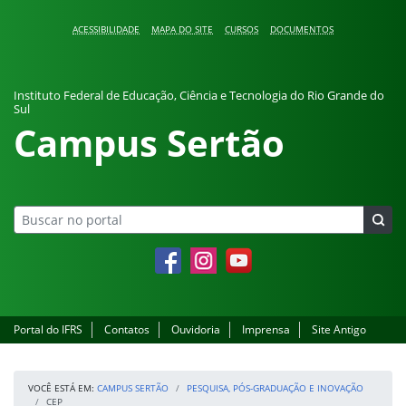
Pular para o conteúdo
ACESSIBILIDADE
MAPA DO SITE
CURSOS
DOCUMENTOS
Instituto Federal de Educação, Ciência e Tecnologia do Rio Grande do
Sul
Campus Sertão
Facebook
Instagram
YouTube
Portal do IFRS
Contatos
Ouvidoria
Imprensa
Site Antigo
VOCÊ ESTÁ EM:
CAMPUS SERTÃO
PESQUISA, PÓS-GRADUAÇÃO E INOVAÇÃO
CEP