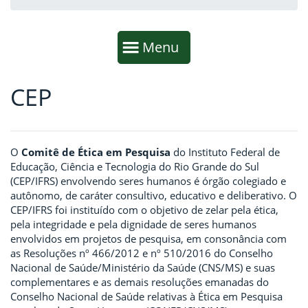
Início da navegação
Mostrar
Menu
CEP
Fim da navegação
Início do conteúdo
O
Comitê de Ética em Pesquisa
do Instituto Federal de
Educação, Ciência e Tecnologia do Rio Grande do Sul
(CEP/IFRS) envolvendo seres humanos é órgão colegiado e
autônomo, de caráter consultivo, educativo e deliberativo. O
CEP/IFRS foi instituído com o objetivo de zelar pela ética,
pela integridade e pela dignidade de seres humanos
envolvidos em projetos de pesquisa, em consonância com
as Resoluções nº 466/2012 e nº 510/2016 do Conselho
Nacional de Saúde/Ministério da Saúde (CNS/MS) e suas
complementares e as demais resoluções emanadas do
Conselho Nacional de Saúde relativas à Ética em Pesquisa