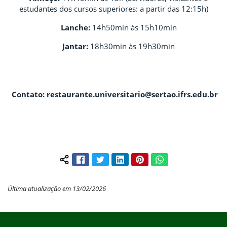
estudantes dos cursos superiores: a partir das 12:15h)
Lanche:
14h50min às 15h10min
Jantar:
18h30min às 19h30min
Contato:
restaurante.universitario@sertao.ifrs.edu.br
Facebook
Twitter
LinkedIn
Pinterest
WhatsApp
Compartilhar conteúdo:
Última atualização em 13/02/2026
Início do rodapé
Fim do conteúdo