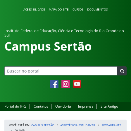
Pular para o conteúdo
ACESSIBILIDADE
MAPA DO SITE
CURSOS
DOCUMENTOS
Instituto Federal de Educação, Ciência e Tecnologia do Rio Grande do
Sul
Campus Sertão
Facebook
Instagram
YouTube
Portal do IFRS
Contatos
Ouvidoria
Imprensa
Site Antigo
VOCÊ ESTÁ EM:
CAMPUS SERTÃO
ASSISTÊNCIA ESTUDANTIL
RESTAURANTE
AVISOS