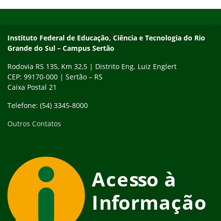
Início do rodapé
Fim do conteúdo
Instituto Federal de Educação, Ciência e Tecnologia do Rio
Grande do Sul – Campus Sertão
Rodovia RS 135, Km 32,5 | Distrito Eng. Luiz Englert
CEP: 99170-000 | Sertão – RS
Caixa Postal 21
Telefone: (54) 3345-8000
Outros Contatos