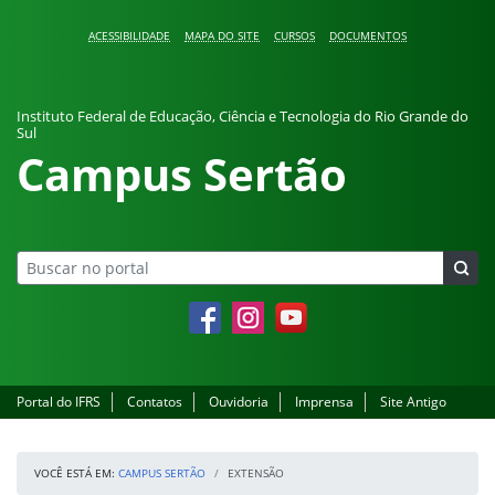
Pular para o conteúdo
ACESSIBILIDADE
MAPA DO SITE
CURSOS
DOCUMENTOS
Instituto Federal de Educação, Ciência e Tecnologia do Rio Grande do
Sul
Campus Sertão
Facebook
Instagram
YouTube
Portal do IFRS
Contatos
Ouvidoria
Imprensa
Site Antigo
VOCÊ ESTÁ EM:
CAMPUS SERTÃO
EXTENSÃO