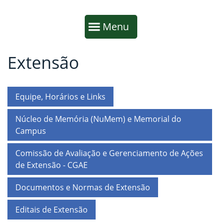
Início da navegação
Mostrar
Menu
Extensão
Fim da navegação
Início do conteúdo
Equipe, Horários e Links
Núcleo de Memória (NuMem) e Memorial do
Campus
Comissão de Avaliação e Gerenciamento de Ações
de Extensão - CGAE
Documentos e Normas de Extensão
Editais de Extensão