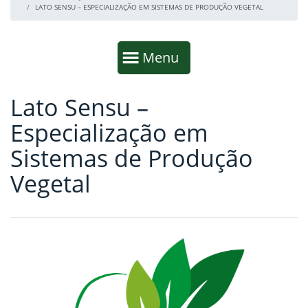
LATO SENSU – ESPECIALIZAÇÃO EM SISTEMAS DE PRODUÇÃO VEGETAL
Início da navegação
Mostrar
Menu
Lato Sensu –
Fim da navegação
Início do conteúdo
Especialização em
Sistemas de Produção
Vegetal