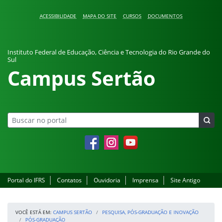
Pular para o conteúdo
ACESSIBILIDADE
MAPA DO SITE
CURSOS
DOCUMENTOS
Instituto Federal de Educação, Ciência e Tecnologia do Rio Grande do
Sul
Campus Sertão
Facebook
Instagram
YouTube
Portal do IFRS
Contatos
Ouvidoria
Imprensa
Site Antigo
VOCÊ ESTÁ EM:
CAMPUS SERTÃO
PESQUISA, PÓS-GRADUAÇÃO E INOVAÇÃO
PÓS-GRADUAÇÃO