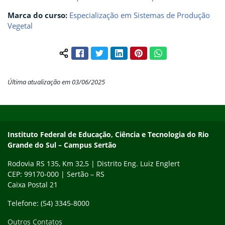
Marca do curso:
Especialização em Sistemas de Produção
Vegetal
Facebook
Twitter
LinkedIn
Pinterest
WhatsApp
Compartilhar conteúdo:
Última atualização em 03/06/2025
Início do rodapé
Fim do conteúdo
Instituto Federal de Educação, Ciência e Tecnologia do Rio
Grande do Sul – Campus Sertão
Rodovia RS 135, Km 32,5 | Distrito Eng. Luiz Englert
CEP: 99170-000 | Sertão – RS
Caixa Postal 21
Telefone: (54) 3345-8000
Outros Contatos