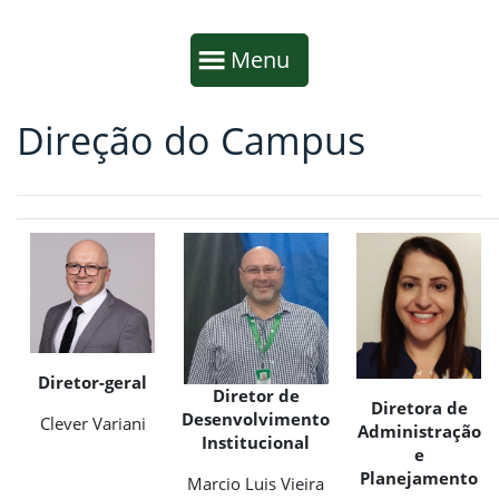
Início da navegação
Mostrar
Menu
Direção do Campus
Fim da navegação
Início do conteúdo
Diretor-geral
Diretor de
Diretora de
Desenvolvimento
Clever Variani
Administração
Institucional
e
Planejamento
Marcio Luis Vieira