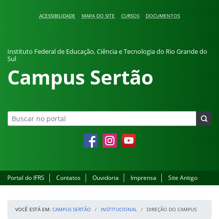
Pular para o conteúdo
ACESSIBILIDADE
MAPA DO SITE
CURSOS
DOCUMENTOS
Instituto Federal de Educação, Ciência e Tecnologia do Rio Grande do
Sul
Campus Sertão
Facebook
Instagram
YouTube
Portal do IFRS
Contatos
Ouvidoria
Imprensa
Site Antigo
VOCÊ ESTÁ EM:
CAMPUS SERTÃO
INSTITUCIONAL
DIREÇÃO DO CAMPUS