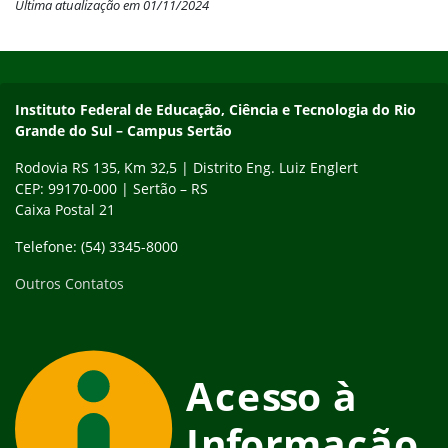
Última atualização em 01/11/2024
Início do rodapé
Fim do conteúdo
Instituto Federal de Educação, Ciência e Tecnologia do Rio
Grande do Sul – Campus Sertão
Rodovia RS 135, Km 32,5 | Distrito Eng. Luiz Englert
CEP: 99170-000 | Sertão – RS
Caixa Postal 21
Telefone: (54) 3345-8000
Outros Contatos