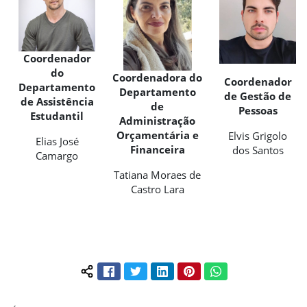
Coordenador
do
Coordenadora do
Coordenador
Departamento
Departamento
de Gestão de
de Assistência
de
Pessoas
Estudantil
Administração
Orçamentária e
Elvis Grigolo
Elias José
Financeira
dos Santos
Camargo
Tatiana Moraes de
Castro Lara
Facebook
Twitter
LinkedIn
Pinterest
WhatsApp
Compartilhar conteúdo: