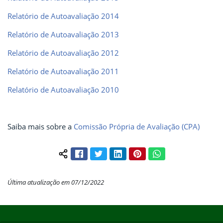
Relatório de Autoavaliação 2014
Relatório de Autoavaliação 2013
Relatório de Autoavaliação 2012
Relatório de Autoavaliação 2011
Relatório de Autoavaliação 2010
Saiba mais sobre a
Comissão Própria de Avaliação (CPA)
Facebook
Twitter
LinkedIn
Pinterest
WhatsApp
Compartilhar conteúdo:
Última atualização em 07/12/2022
Início do rodapé
Fim do conteúdo