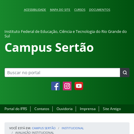
Pular para o conteúdo
ACESSIBILIDADE
MAPA DO SITE
CURSOS
DOCUMENTOS
Instituto Federal de Educação, Ciência e Tecnologia do Rio Grande do
Sul
Campus Sertão
Facebook
Instagram
YouTube
Portal do IFRS
Contatos
Ouvidoria
Imprensa
Site Antigo
VOCÊ ESTÁ EM:
CAMPUS SERTÃO
INSTITUCIONAL
AVALIAÇÃO INSTITUCIONAL