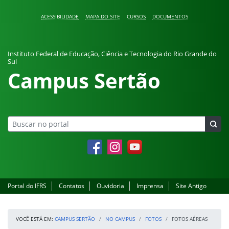
Pular para o conteúdo
ACESSIBILIDADE
MAPA DO SITE
CURSOS
DOCUMENTOS
Instituto Federal de Educação, Ciência e Tecnologia do Rio Grande do
Sul
Campus Sertão
Facebook
Instagram
YouTube
Portal do IFRS
Contatos
Ouvidoria
Imprensa
Site Antigo
VOCÊ ESTÁ EM:
CAMPUS SERTÃO
NO CAMPUS
FOTOS
FOTOS AÉREAS