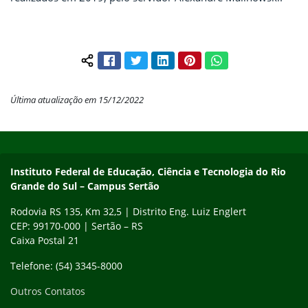
Facebook
Twitter
LinkedIn
Pinterest
WhatsApp
Compartilhar conteúdo:
Última atualização em 15/12/2022
Início do rodapé
Fim do conteúdo
Instituto Federal de Educação, Ciência e Tecnologia do Rio
Grande do Sul – Campus Sertão
Rodovia RS 135, Km 32,5 | Distrito Eng. Luiz Englert
CEP: 99170-000 | Sertão – RS
Caixa Postal 21
Telefone: (54) 3345-8000
Outros Contatos