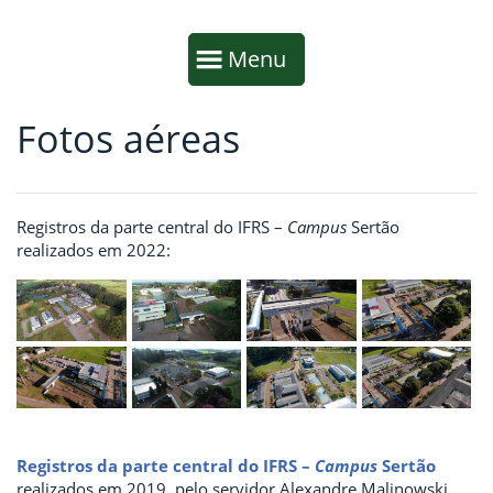
Início da navegação
Mostrar
Menu
Fotos aéreas
Fim da navegação
Início do conteúdo
Registros da parte central do IFRS –
Campus
Sertão
realizados em 2022:
Registros da parte central do IFRS –
Campus
Sertão
realizados em 2019, pelo servidor Alexandre Malinowski.