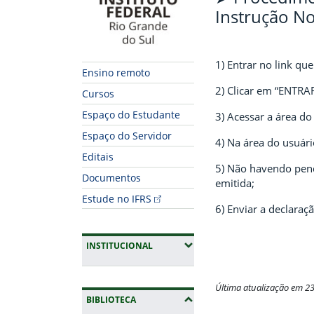
Instrução No
1) Entrar no link q
Ensino remoto
2) Clicar em “ENTRAR”
Cursos
Espaço do Estudante
3) Acessar a área 
Espaço do Servidor
4) Na área do usuári
Editais
5) Não havendo pend
Documentos
emitida;
Estude no IFRS
6) Enviar a declaraç
(EXPANDIR SUBMENUS)
INSTITUCIONAL
Última atualização em 2
(OCULTAR SUBMENUS)
BIBLIOTECA
Fim do conteúdo