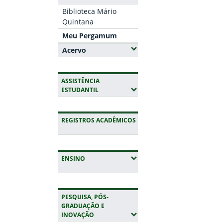
Biblioteca Mário
Quintana
Meu Pergamum
(Expandir submenus)
Acervo
ASSISTÊNCIA
(EXPANDIR SUBMENUS)
ESTUDANTIL
REGISTROS ACADÊMICOS
(EXPANDIR SUBMENUS)
ENSINO
PESQUISA, PÓS-
GRADUAÇÃO E
(EXPANDIR SUBMENUS)
INOVAÇÃO