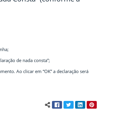
nha;
laração de nada consta”;
mento. Ao clicar em “OK” a declaração será
Facebook
Twitter
LinkedIn
Pinterest
Compartilhar conteúdo: