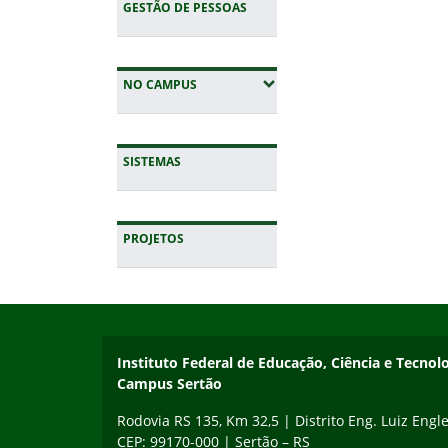
GESTÃO DE PESSOAS
(EXPANDIR SUBMENUS)
NO CAMPUS
SISTEMAS
PROJETOS
Início do rodapé
Fim da navegação
Instituto Federal de Educação, Ciência e Tecnol
Campus Sertão
Rodovia RS 135, Km 32,5 | Distrito Eng. Luiz Engle
CEP: 99170-000 | Sertão – RS