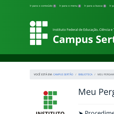
Pular para o conteúdo
Ir para o conteúdo
Ir para o menu
Ir para a busca
Ir 
1
2
3
Instituto Federal de Educação, Ciência e
Campus Ser
VOCÊ ESTÁ EM:
CAMPUS SERTÃO
BIBLIOTECA
MEU PERGA
Meu Pe
Início da navegação
IFRS
Início do conteúdo
➤ Procedime