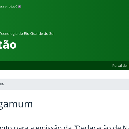
para o rodapé
4
 Tecnologia do Rio Grande do Sul
tão
Portal do 
MUM
rgamum
nto para a emissão da “Declaração de N