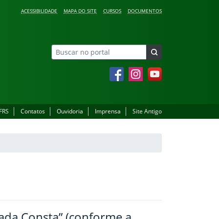
ACESSIBILIDADE
MAPA DO SITE
CURSOS
DOCUMENTOS
Facebook
Instagram
YouTube
IFRS
Contatos
Ouvidoria
Imprensa
Site Antigo
ada Consta” (conforme a