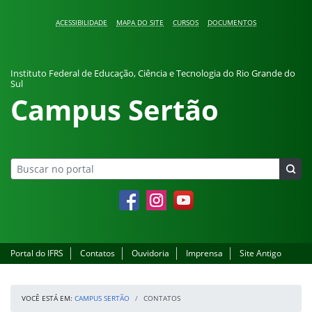
Pular para o conteúdo
ACESSIBILIDADE
MAPA DO SITE
CURSOS
DOCUMENTOS
Instituto Federal de Educação, Ciência e Tecnologia do Rio Grande do
Sul
Campus Sertão
Facebook
Instagram
YouTube
Portal do IFRS
Contatos
Ouvidoria
Imprensa
Site Antigo
VOCÊ ESTÁ EM:
CAMPUS SERTÃO
CONTATOS