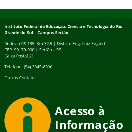
Início do rodapé
Fim do conteúdo
Instituto Federal de Educação, Ciência e Tecnologia do Rio
Grande do Sul – Campus Sertão
Rodovia RS 135, Km 32,5 | Distrito Eng. Luiz Englert
CEP: 99170-000 | Sertão – RS
Caixa Postal 21
Telefone: (54) 3345-8000
Outros Contatos