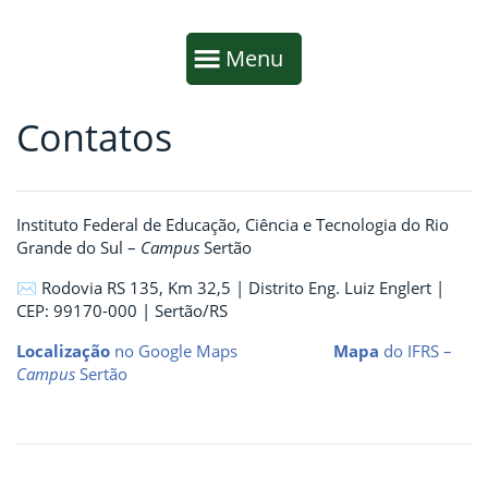
Início da navegação
Mostrar
Menu
Contatos
Fim da navegação
Início do conteúdo
Instituto Federal de Educação, Ciência e Tecnologia do Rio
Grande do Sul –
Campus
Sertão
✉ Rodovia RS 135, Km 32,5 | Distrito Eng. Luiz Englert |
CEP: 99170-000 | Sertão/RS
Localização
no Google Maps
Mapa
do IFRS –
Campus
Sertão