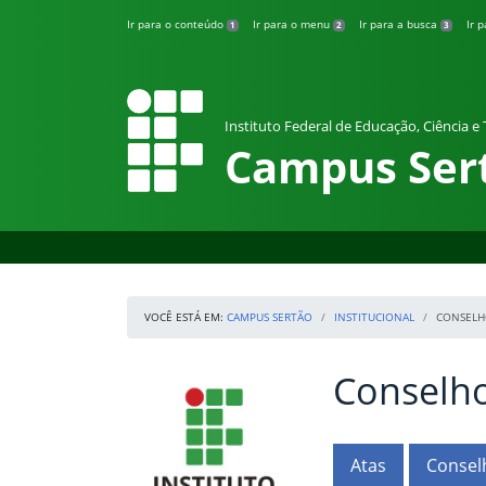
Pular para o conteúdo
Ir para o conteúdo
Ir para o menu
Ir para a busca
Ir 
1
2
3
Instituto Federal de Educação, Ciência e
Campus Ser
VOCÊ ESTÁ EM:
CAMPUS SERTÃO
INSTITUCIONAL
CONSELH
Conselh
Início da navegação
IFRS
Início do conteúdo
Atas
Consel