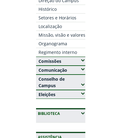
Direção do Campus
Histórico
Setores e Horários
Localização
Missão, visão e valores
Organograma
Regimento interno
(Expandir submenus)
Comissões
(Expandir submenus)
Comunicação
Conselho de
(Expandir submenus)
Campus
(Expandir submenus)
Eleições
(EXPANDIR SUBMENUS)
BIBLIOTECA
ASSISTÊNCIA