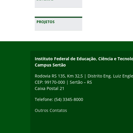
PROJETOS
Início do rodapé
Fim da navegação
Instituto Federal de Educação, Ciência e Tecnol
Campus Sertão
Rodovia RS 135, Km 32,5 | Distrito Eng. Luiz Engle
CEP: 99170-000 | Sertão – RS
Caixa Postal 21
Telefone: (54) 3345-8000
Outros Contatos