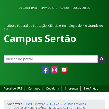
Pular para o conteúdo
ACESSIBILIDADE
MAPA DO SITE
CURSOS
DOCUMENTOS
Instituto Federal de Educação, Ciência e Tecnologia do Rio Grande do
Sul
Campus Sertão
Facebook
Instagram
YouTube
Portal do IFRS
Contatos
Ouvidoria
Imprensa
Site Antigo
VOCÊ ESTÁ EM:
CAMPUS SERTÃO
ENSINO
CURSOS TÉCNICOS
TÉCNICO EM AGROPECUÁRIA – INTEGRADO AO ENSINO MÉDIO