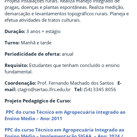
Projeta instalações rurais. Realiza manejo integrado de
pragas, doenças e plantas espontâneas. Realiza medição,
demarcação e levantamentos topográficos rurais. Planeja e
efetua atividades de tratos culturais.
Duração:
3 anos + estágio
Turno:
Manhã e tarde
Periodicidade de oferta:
anual
Requisito:
Estudantes que tenham concluído o ensino
fundamental.
Coordenação:
Prof. Fernando Machado dos Santos
E-
mail:
ctagro@sertao.ifrs.edu.br
Tel:
(54) 3345 8056
Projeto Pedagógico de Curso:
PPC do curso Técnico em Agropecuária integrado ao
Ensino Médio – Ano: 2011
PPC do curso Técnico em Agropecuária Integrado ao
Ensino Médio – Implementação SIGAA – Ano: 2024 /