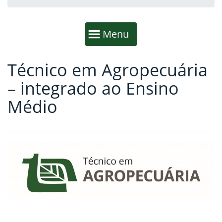
Início da navegação
Mostrar
Menu
Técnico em Agropecuária
Fim da navegação
Início do conteúdo
– integrado ao Ensino
Médio