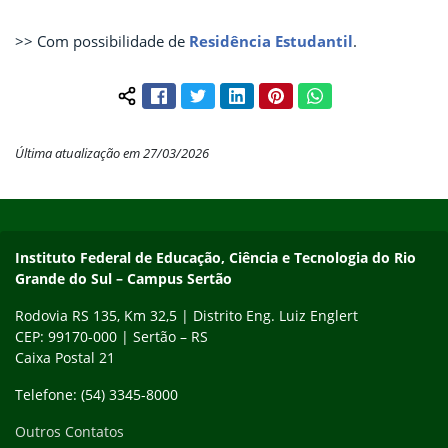
>> Com possibilidade de
Residência Estudantil
.
Facebook
Twitter
LinkedIn
Pinterest
WhatsApp
Compartilhar conteúdo:
Última atualização em 27/03/2026
Início do rodapé
Fim do conteúdo
Instituto Federal de Educação, Ciência e Tecnologia do Rio
Grande do Sul – Campus Sertão
Rodovia RS 135, Km 32,5 | Distrito Eng. Luiz Englert
CEP: 99170-000 | Sertão – RS
Caixa Postal 21
Telefone: (54) 3345-8000
Outros Contatos