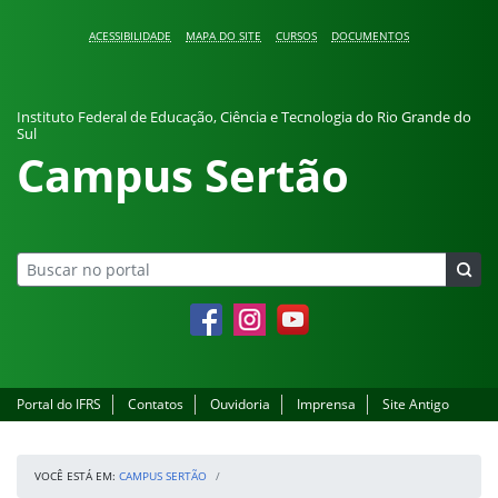
Pular para o conteúdo
ACESSIBILIDADE
MAPA DO SITE
CURSOS
DOCUMENTOS
Instituto Federal de Educação, Ciência e Tecnologia do Rio Grande do
Sul
Campus Sertão
Facebook
Instagram
YouTube
Portal do IFRS
Contatos
Ouvidoria
Imprensa
Site Antigo
VOCÊ ESTÁ EM:
CAMPUS SERTÃO