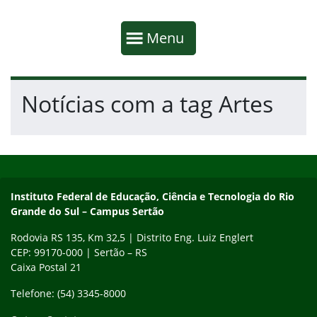
Início da navegação
Mostrar
Menu
Fim da navegação
Início do conteúdo
Notícias com a tag Artes
Início do rodapé
Fim do conteúdo
Instituto Federal de Educação, Ciência e Tecnologia do Rio
Grande do Sul – Campus Sertão
Rodovia RS 135, Km 32,5 | Distrito Eng. Luiz Englert
CEP: 99170-000 | Sertão – RS
Caixa Postal 21
Telefone: (54) 3345-8000