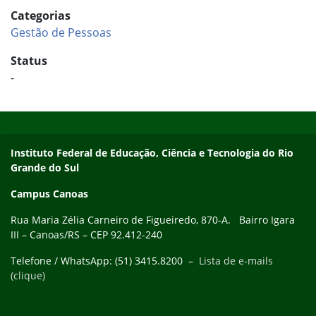
Categorias
Gestão de Pessoas
Status
-
Início do rodapé
Fim do conteúdo
Instituto Federal de Educação, Ciência e Tecnologia do Rio
Grande do Sul
Campus Canoas
Rua Maria Zélia Carneiro de Figueiredo, 870-A. Bairro Igara
III – Canoas/RS – CEP 92.412-240
Telefone / WhatsApp: (51) 3415.8200 –
Lista de e-mails
(clique)