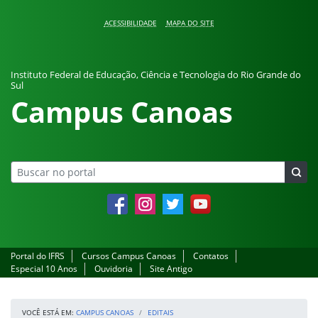
Pular para o conteúdo
ACESSIBILIDADE
MAPA DO SITE
Instituto Federal de Educação, Ciência e Tecnologia do Rio Grande do
Sul
Campus Canoas
Facebook
Instagram
Twitter
YouTube
Portal do IFRS
Cursos Campus Canoas
Contatos
Especial 10 Anos
Ouvidoria
Site Antigo
VOCÊ ESTÁ EM:
CAMPUS CANOAS
EDITAIS