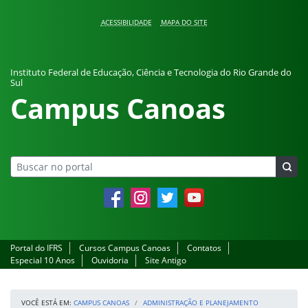
Pular para o conteúdo
ACESSIBILIDADE
MAPA DO SITE
Instituto Federal de Educação, Ciência e Tecnologia do Rio Grande do
Sul
Campus Canoas
Facebook
Instagram
Twitter
YouTube
Portal do IFRS
Cursos Campus Canoas
Contatos
Especial 10 Anos
Ouvidoria
Site Antigo
VOCÊ ESTÁ EM:
CAMPUS CANOAS
ADMINISTRAÇÃO E PLANEJAMENTO