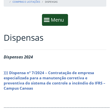
COMPRAS E LICITAÇÕES
DISPENSAS
Início da navegação
Mostrar
Menu
Dispensas
Fim da navegação
Início do conteúdo
Dispensas 2024
⟩⟩⟩ Dispensa nº 7/2024 – Contratação de empresa
especializada para a manutenção corretiva e
preventiva do sistema de controle a incêndio do IFRS –
Campus Canoas
………………………………………………………………………………………………