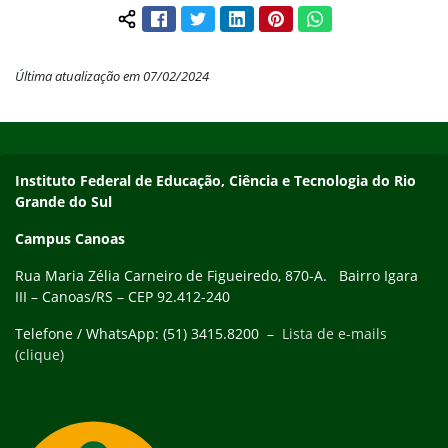
Facebook
Twitter
LinkedIn
Pinterest
WhatsApp
Compartilhar conteúdo:
Última atualização em 07/02/2024
Início do rodapé
Fim do conteúdo
Instituto Federal de Educação, Ciência e Tecnologia do Rio
Grande do Sul
Campus Canoas
Rua Maria Zélia Carneiro de Figueiredo, 870-A. Bairro Igara
III – Canoas/RS – CEP 92.412-240
Telefone / WhatsApp: (51) 3415.8200 –
Lista de e-mails
(clique)