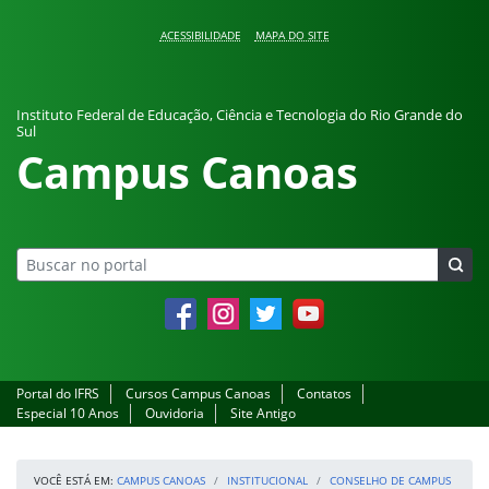
Pular para o conteúdo
ACESSIBILIDADE
MAPA DO SITE
Instituto Federal de Educação, Ciência e Tecnologia do Rio Grande do
Sul
Campus Canoas
Facebook
Instagram
Twitter
YouTube
Portal do IFRS
Cursos Campus Canoas
Contatos
Especial 10 Anos
Ouvidoria
Site Antigo
VOCÊ ESTÁ EM:
CAMPUS CANOAS
INSTITUCIONAL
CONSELHO DE CAMPUS