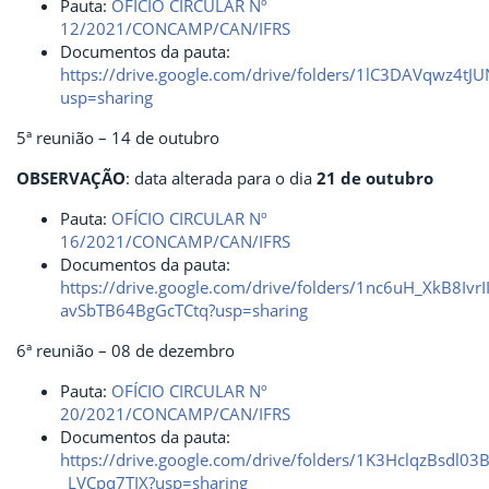
Pauta:
OFÍCIO CIRCULAR Nº
12/2021/CONCAMP/CAN/IFRS
Documentos da pauta:
https://drive.google.com/drive/folders/1lC3DAVqwz4t
usp=sharing
5ª reunião – 14 de outubro
OBSERVAÇÃO
: data alterada para o dia
21 de outubro
Pauta:
OFÍCIO CIRCULAR Nº
16/2021/CONCAMP/CAN/IFRS
Documentos da pauta:
https://drive.google.com/drive/folders/1nc6uH_XkB8IvrII
avSbTB64BgGcTCtq?usp=sharing
6ª reunião – 08 de dezembro
Pauta:
OFÍCIO CIRCULAR Nº
20/2021/CONCAMP/CAN/IFRS
Documentos da pauta:
https://drive.google.com/drive/folders/1K3HclqzBsdl03B
_LVCpq7TIX?usp=sharing