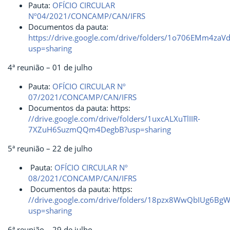
Pauta:
OFÍCIO CIRCULAR
Nº04/2021/CONCAMP/CAN/IFRS
Documentos da pauta:
https://drive.google.com/drive/folders/1o706EMm4zaV
usp=sharing
4ª reunião – 01 de julho
Pauta:
OFÍCIO CIRCULAR Nº
07/2021/CONCAMP/CAN/IFRS
Documentos da pauta: https:
//drive.google.com/drive/folders/1uxcALXuTlIIR-
7XZuH6SuzmQQm4DegbB?usp=sharing
5ª reunião – 22 de julho
Pauta:
OFÍCIO CIRCULAR Nº
08/2021/CONCAMP/CAN/IFRS
Documentos da pauta: https:
//drive.google.com/drive/folders/18pzx8WwQbIUg6
usp=sharing
6ª reunião – 29 de julho