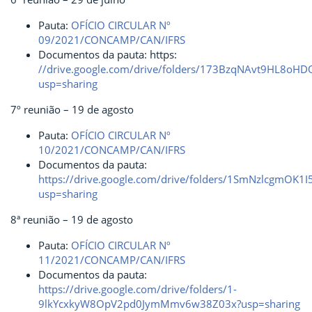
Pauta:
OFÍCIO CIRCULAR Nº
09/2021/CONCAMP/CAN/IFRS
Documentos da pauta: https:
//drive.google.com/drive/folders/173BzqNAvt9HL8oHD
usp=sharing
7º reunião – 19 de agosto
Pauta:
OFÍCIO CIRCULAR Nº
10/2021/CONCAMP/CAN/IFRS
Documentos da pauta:
https://drive.google.com/drive/folders/1SmNzlcgmOK1
usp=sharing
8ª reunião – 19 de agosto
Pauta:
OFÍCIO CIRCULAR Nº
11/2021/CONCAMP/CAN/IFRS
Documentos da pauta:
https://drive.google.com/drive/folders/1-
9lkYcxkyW8OpV2pd0JymMmv6w38Z03x?usp=sharing