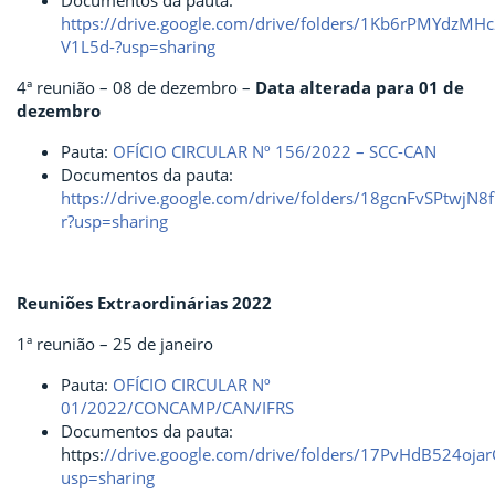
Documentos da pauta:
https://drive.google.com/drive/folders/1Kb6rPMYdz
V1L5d-?usp=sharing
4ª reunião – 08 de dezembro –
Data alterada para 01 de
dezembro
Pauta:
OFÍCIO CIRCULAR Nº 156/2022 – SCC-CAN
Documentos da pauta:
https://drive.google.com/drive/folders/18gcnFvSPtwj
r?usp=sharing
Reuniões Extraordinárias 2022
1ª reunião – 25 de janeiro
Pauta:
OFÍCIO CIRCULAR Nº
01/2022/CONCAMP/CAN/IFRS
Documentos da pauta:
https:
//drive.google.com/drive/folders/17PvHdB524
usp=sharing