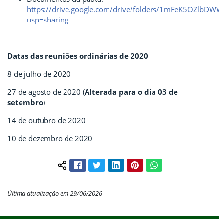
https://drive.google.com/drive/folders/1mFeK5OZlb
usp=sharing
Datas das reuniões ordinárias de 2020
8 de julho de 2020
27 de agosto de 2020 (
Alterada para o dia 03 de
setembro
)
14 de outubro de 2020
10 de dezembro de 2020
Facebook
Twitter
LinkedIn
Pinterest
WhatsApp
Compartilhar conteúdo:
Última atualização em 29/06/2026
Início do rodapé
Fim do conteúdo