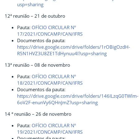
usp=sharing
12ª reunião – 21 de outubro
Pauta:
OFÍCIO CIRCULAR Nº
17/2021/CONCAMP/CAN/IFRS
Documentos da pauta:
https://drive.google.com/drive/folders/1rOBigOzdH-
R5N1HVZ3U8ZE1TdHynuu4I?usp=sharing
13ª reunião – 08 de novembro
Pauta:
OFÍCIO CIRCULAR Nº
18/2021/CONCAMP/CAN/IFRS
Documentos da pauta:
https://drive.google.com/drive/folders/146ILzqG0TWlm-
6oV2F-enunVy6QHnJmZ?usp=sharing
14 ª reunião – 26 de novembro
Pauta:
OFÍCIO CIRCULAR Nº
19/2021/CONCAMP/CAN/IFRS
Documentos da pauta: