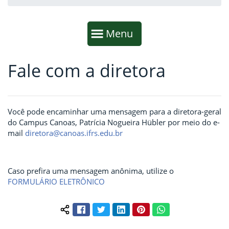
Início da navegação
Mostrar
Menu
Fale com a diretora
Fim da navegação
Início do conteúdo
Você pode encaminhar uma mensagem para a diretora-geral
do Campus Canoas, Patrícia Nogueira Hübler por meio do e-
mail
diretora@canoas.ifrs.edu.br
Caso prefira uma mensagem anônima, utilize o
FORMULÁRIO ELETRÔNICO
Facebook
Twitter
LinkedIn
Pinterest
WhatsApp
Compartilhar conteúdo: