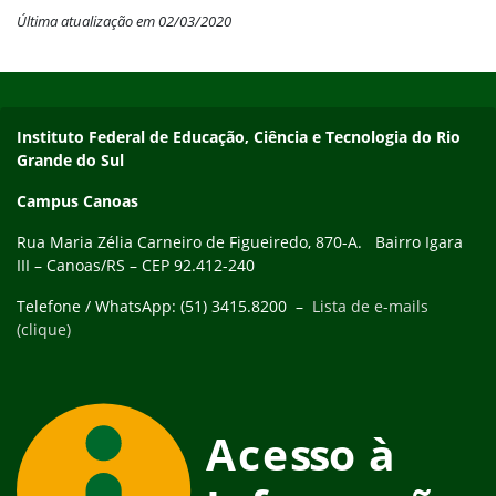
Última atualização em 02/03/2020
Início do rodapé
Fim do conteúdo
Instituto Federal de Educação, Ciência e Tecnologia do Rio
Grande do Sul
Campus Canoas
Rua Maria Zélia Carneiro de Figueiredo, 870-A. Bairro Igara
III – Canoas/RS – CEP 92.412-240
Telefone / WhatsApp: (51) 3415.8200 –
Lista de e-mails
(clique)