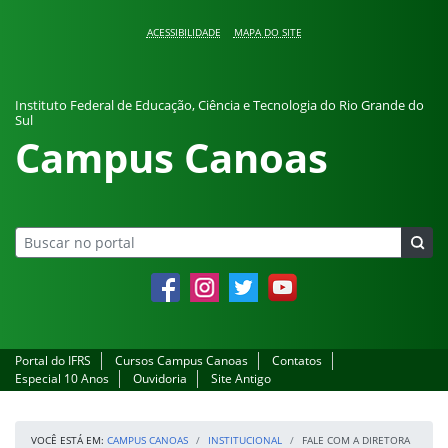
Pular para o conteúdo
ACESSIBILIDADE
MAPA DO SITE
Instituto Federal de Educação, Ciência e Tecnologia do Rio Grande do
Sul
Campus Canoas
Facebook
Instagram
Twitter
YouTube
Portal do IFRS
Cursos Campus Canoas
Contatos
Especial 10 Anos
Ouvidoria
Site Antigo
VOCÊ ESTÁ EM:
CAMPUS CANOAS
INSTITUCIONAL
FALE COM A DIRETORA