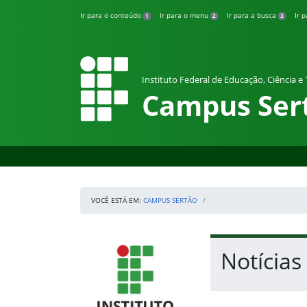
Pular para o conteúdo
Ir para o conteúdo
Ir para o menu
Ir para a busca
Ir 
1
2
3
Instituto Federal de Educação, Ciência e
Campus Ser
VOCÊ ESTÁ EM:
CAMPUS SERTÃO
Início da navegação
IFRS
Início do conteúdo
Notícias
Fim do conteúdo