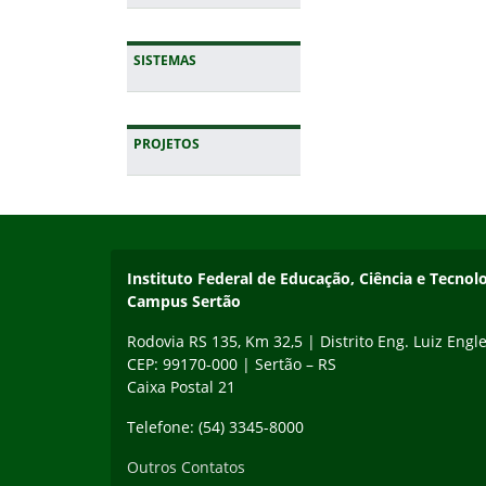
SISTEMAS
PROJETOS
Início do rodapé
Fim da navegação
Instituto Federal de Educação, Ciência e Tecnol
Campus Sertão
Rodovia RS 135, Km 32,5 | Distrito Eng. Luiz Engle
CEP: 99170-000 | Sertão – RS
Caixa Postal 21
Telefone: (54) 3345-8000
Outros Contatos