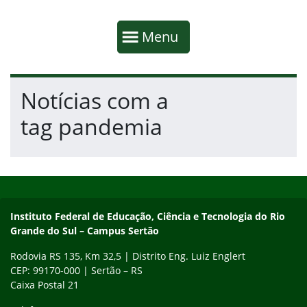
Início da navegação
Mostrar
Menu
Fim da navegação
Início do conteúdo
Notícias com a
tag pandemia
Início do rodapé
Fim do conteúdo
Instituto Federal de Educação, Ciência e Tecnologia do Rio
Grande do Sul – Campus Sertão
Rodovia RS 135, Km 32,5 | Distrito Eng. Luiz Englert
CEP: 99170-000 | Sertão – RS
Caixa Postal 21