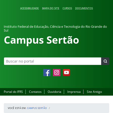
Pular para o conteúdo
ACESSIBILIDADE
MAPA DO SITE
CURSOS
DOCUMENTOS
Instituto Federal de Educação, Ciência e Tecnologia do Rio Grande do
Sul
Campus Sertão
Facebook
Instagram
YouTube
Portal do IFRS
Contatos
Ouvidoria
Imprensa
Site Antigo
VOCÊ ESTÁ EM:
CAMPUS SERTÃO