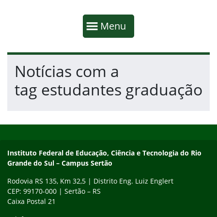
Início da navegação
Mostrar
Menu
Fim da navegação
Início do conteúdo
Notícias com a
tag estudantes graduação
Início do rodapé
Fim do conteúdo
Instituto Federal de Educação, Ciência e Tecnologia do Rio
Grande do Sul – Campus Sertão
Rodovia RS 135, Km 32,5 | Distrito Eng. Luiz Englert
CEP: 99170-000 | Sertão – RS
Caixa Postal 21