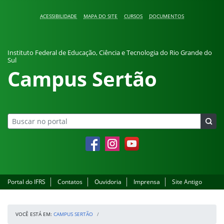
Pular para o conteúdo
ACESSIBILIDADE
MAPA DO SITE
CURSOS
DOCUMENTOS
Instituto Federal de Educação, Ciência e Tecnologia do Rio Grande do
Sul
Campus Sertão
Facebook
Instagram
YouTube
Portal do IFRS
Contatos
Ouvidoria
Imprensa
Site Antigo
VOCÊ ESTÁ EM:
CAMPUS SERTÃO