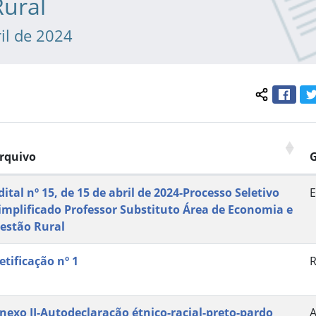
Rural
il de 2024
Face
Compartil
rquivo
dital nº 15, de 15 de abril de 2024-Processo Seletivo
E
implificado Professor Substituto Área de Economia e
estão Rural
etificação nº 1
R
nexo II-Autodeclaração étnico-racial-preto-pardo