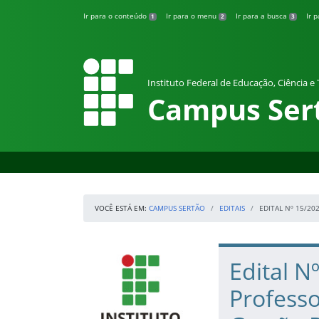
Pular para o conteúdo
Ir para o conteúdo
Ir para o menu
Ir para a busca
Ir 
1
2
3
Instituto Federal de Educação, Ciência e
Campus Ser
VOCÊ ESTÁ EM:
CAMPUS SERTÃO
EDITAIS
EDITAL Nº 15/20
Início da navegação
IFRS
Início do conteúdo
Edital N
Professo