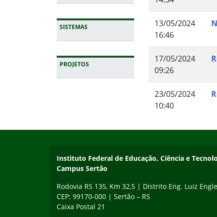
13/05/2024
N
SISTEMAS
16:46
17/05/2024
R
PROJETOS
09:26
Fim da navegação
23/05/2024
R
10:40
Início do rodapé
Fim do conteúdo
Instituto Federal de Educação, Ciência e Tecnol
Campus Sertão
Rodovia RS 135, Km 32,5 | Distrito Eng. Luiz Engle
CEP: 99170-000 | Sertão – RS
Caixa Postal 21