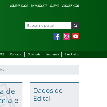
ACESSIBILIDADE
MAPA DO SITE
CURSOS
DOCUMENTOS
Facebook
Instagram
YouTube
IFRS
Contatos
Ouvidoria
Imprensa
Site Antigo
RAL
da de
Dados do
Edital
mia e