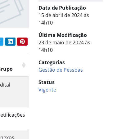
Data de Publicação
15 de abril de 2024 às
14h10
Última Modificação
book
Twitter
LinkedIn
Pinterest
23 de maio de 2024 às
har conteúdo:
14h10
Categorias
Grupo
Gestão de Pessoas
Status
dital
Vigente
etificações
Anexos