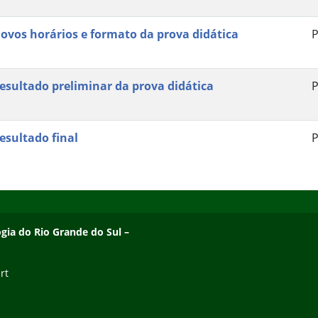
ovos horários e formato da prova didática
P
esultado preliminar da prova didática
P
esultado final
P
ogia do Rio Grande do Sul –
rt