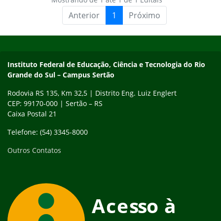
Anterior
1
Próximo
Início do rodapé
Fim do conteúdo
Instituto Federal de Educação, Ciência e Tecnologia do Rio
Grande do Sul – Campus Sertão
Rodovia RS 135, Km 32,5 | Distrito Eng. Luiz Englert
CEP: 99170-000 | Sertão – RS
Caixa Postal 21
Telefone: (54) 3345-8000
Outros Contatos