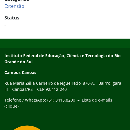
Extensão
Status
-
Início do rodapé
Fim do conteúdo
Instituto Federal de Educação, Ciência e Tecnologia do Rio
Grande do Sul
Campus Canoas
Rua Maria Zélia Carneiro de Figueiredo, 870-A. Bairro Igara
III – Canoas/RS – CEP 92.412-240
Telefone / WhatsApp: (51) 3415.8200 –
Lista de e-mails
(clique)