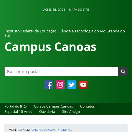
Pular para o conteúdo
ACESSIBILIDADE
MAPA DO SITE
Instituto Federal de Educação, Ciência e Tecnologia do Rio Grande do
Sul
Campus Canoas
Facebook
Instagram
Twitter
YouTube
Portal do IFRS
Cursos Campus Canoas
Contatos
Especial 10 Anos
Ouvidoria
Site Antigo
VOCÊ ESTÁ EM:
CAMPUS CANOAS
EDITAIS