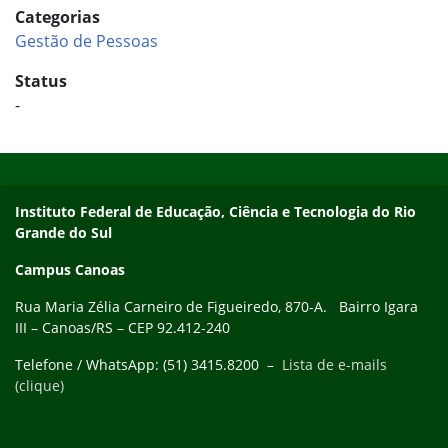
Categorias
Gestão de Pessoas
Status
-
Início do rodapé
Fim do conteúdo
Instituto Federal de Educação, Ciência e Tecnologia do Rio
Grande do Sul
Campus Canoas
Rua Maria Zélia Carneiro de Figueiredo, 870-A. Bairro Igara
III – Canoas/RS – CEP 92.412-240
Telefone / WhatsApp: (51) 3415.8200 –
Lista de e-mails
(clique)