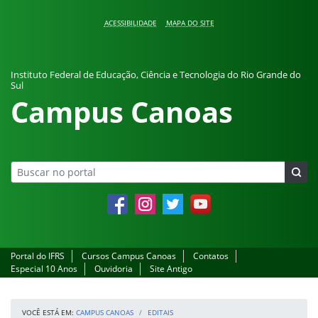
Pular para o conteúdo
ACESSIBILIDADE
MAPA DO SITE
Instituto Federal de Educação, Ciência e Tecnologia do Rio Grande do
Sul
Campus Canoas
Facebook
Instagram
Twitter
YouTube
Portal do IFRS
Cursos Campus Canoas
Contatos
Especial 10 Anos
Ouvidoria
Site Antigo
VOCÊ ESTÁ EM:
CAMPUS CANOAS
EDITAIS