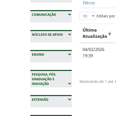
Filtros
(EXPANDIR SUBMENUS)
COMUNICAÇÃO
Editais por
Última
(EXPANDIR SUBMENUS)
NÚCLEOS DE APOIO
Atualização
04/02/2026
(EXPANDIR SUBMENUS)
ENSINO
19:39
PESQUISA, PÓS-
GRADUAÇÃO E
Mostrando de 1 até 1
(EXPANDIR SUBMENUS)
INOVAÇÃO
Fim do conteúdo
(EXPANDIR SUBMENUS)
EXTENSÃO