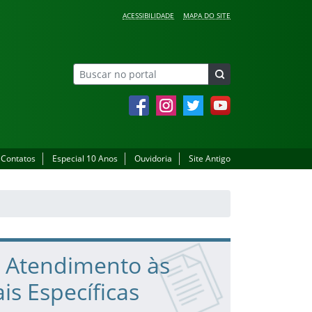
ACESSIBILIDADE
MAPA DO SITE
Facebook
Instagram
Twitter
YouTube
Contatos
Especial 10 Anos
Ouvidoria
Site Antigo
e Atendimento às
s Específicas