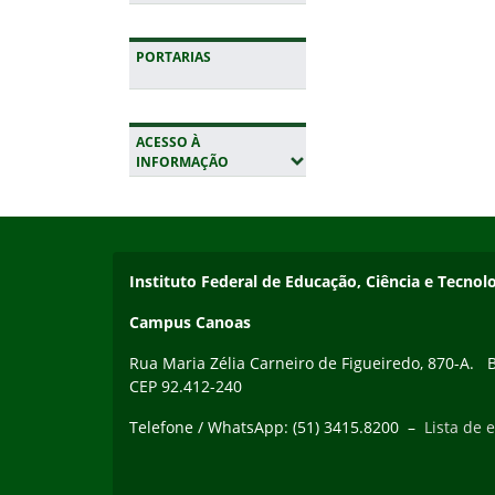
PORTARIAS
ACESSO À
(EXPANDIR SUBMENUS)
INFORMAÇÃO
Início do rodapé
Fim da navegação
Instituto Federal de Educação, Ciência e Tecnol
Campus Canoas
Rua Maria Zélia Carneiro de Figueiredo, 870-A. Ba
CEP 92.412-240
Telefone / WhatsApp: (51) 3415.8200 –
Lista de e