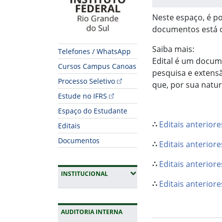
Neste espaço, é po
documentos está o
Saiba mais:
Telefones / WhatsApp
Edital é um docume
Cursos Campus Canoas
pesquisa e extensã
Processo Seletivo
que, por sua natur
Estude no IFRS
Espaço do Estudante
∴
Editais anterior
Editais
Documentos
∴
Editais anterior
∴
Editais anterior
(EXPANDIR SUBMENUS)
INSTITUCIONAL
∴
Editais anteriore
AUDITORIA INTERNA