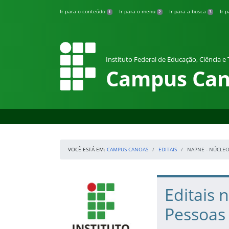
Pular para o conteúdo
Ir para o conteúdo
Ir para o menu
Ir para a busca
Ir 
1
2
3
Instituto Federal de Educação, Ciência e
Campus Can
VOCÊ ESTÁ EM:
CAMPUS CANOAS
EDITAIS
NAPNE - NÚCLEO
Início da navegação
IFRS
Início do conteúdo
Editais 
Pessoas