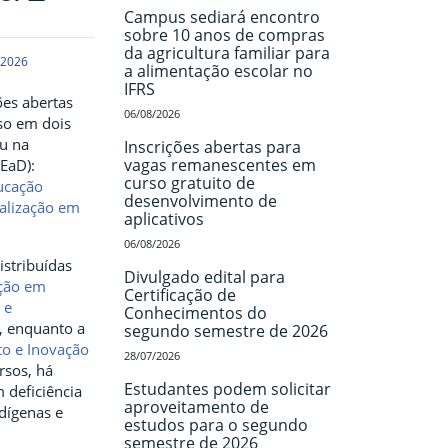
Campus sediará encontro
sobre 10 anos de compras
da agricultura familiar para
 2026
a alimentação escolar no
IFRS
ões abertas
06/08/2026
sso em dois
su na
Inscrições abertas para
vagas remanescentes em
EaD):
curso gratuito de
ucação
desenvolvimento de
ialização em
aplicativos
06/08/2026
istribuídas
Divulgado edital para
ação em
Certificação de
 e
Conhecimentos do
, enquanto a
segundo semestre de 2026
to e Inovação
28/07/2026
rsos, há
Estudantes podem solicitar
 deficiência
aproveitamento de
ndígenas e
estudos para o segundo
semestre de 2026