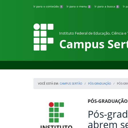
Pular para o conteúdo
Ir para o conteúdo
Ir para o menu
Ir para a busca
Ir 
1
2
3
Instituto Federal de Educação, Ciência e
Campus Ser
VOCÊ ESTÁ EM:
CAMPUS SERTÃO
PÓS-GRADUAÇÃO
PÓS-GR
Início da navegação
IFRS
Início do conteúdo
PÓS-GRADUAÇÃO
Pós-gra
abrem se