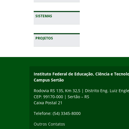
SISTEMAS
PROJETOS
Início do rodapé
Fim da navegação
Instituto Federal de Educação, Ciência e Tecnol
Campus Sertão
Rodovia RS 135, Km 32,5 | Distrito Eng. Luiz Engle
CEP: 99170-000 | Sertão – RS
Caixa Postal 21
Telefone: (54) 3345-8000
Outros Contatos