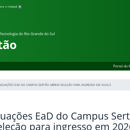
para o rodapé
4
 Tecnologia do Rio Grande do Sul
tão
Portal do 
ADUAÇÕES EAD DO CAMPUS SERTÃO ABREM SELEÇÃO PARA INGRESSO EM 2026/2
duações EaD do Campus Ser
leção para ingresso em 202