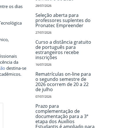
ntre os dias
28/07/2026
Seleção aberta para
professores suplentes do
Tecnológica
Pronatec Empreender
27/07/2026
nico,
Curso a distância gratuito
de português para
estrangeiros recebe
issionais
inscrições
cência da
16/07/2026
ção
destina-se
Rematrículas on-line para
acadêmicos.
o segundo semestre de
2026 ocorrem de 20 a 22
de julho
07/07/2026
Prazo para
complementação de
documentação para a 3ª
etapa dos Auxílios
Estudantis é ampliado para