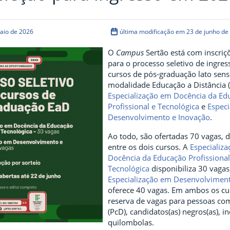
aio de 2026
última modificação em 23 de junho de
O
Campus
Sertão está com inscriç
para o processo seletivo de ingre
cursos de pós-graduação lato sen
modalidade Educação a Distância (
Especialização em Docência da Ed
Profissional e Tecnológica
e
Espec
Desenvolvimento e Inovação
.
Ao todo, são ofertadas 70 vagas, d
entre os dois cursos. A
Especializ
Docência da Educação Profissional
Tecnológica
disponibiliza 30 vagas
Especialização em Desenvolvimen
oferece 40 vagas. Em ambos os cu
reserva de vagas para pessoas com
(PcD), candidatos(as) negros(as), i
quilombolas.