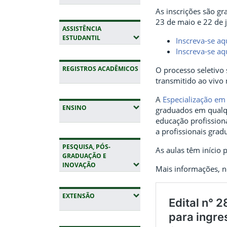
As inscrições são gr
23 de maio e 22 de 
ASSISTÊNCIA
(EXPANDIR SUBMENUS)
ESTUDANTIL
Inscreva-se aq
Inscreva-se aq
REGISTROS ACADÊMICOS
O processo seletivo 
transmitido ao vivo
A
Especialização em
(EXPANDIR SUBMENUS)
ENSINO
graduados em qualq
educação profissiona
a profissionais gra
PESQUISA, PÓS-
As aulas têm início 
GRADUAÇÃO E
(EXPANDIR SUBMENUS)
INOVAÇÃO
Mais informações, n
(EXPANDIR SUBMENUS)
EXTENSÃO