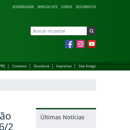
ACESSIBILIDADE
MAPA DO SITE
CURSOS
DOCUMENTOS
Facebook
Instagram
YouTube
IFRS
Contatos
Ouvidoria
Imprensa
Site Antigo
tão
Últimas Notícias
6/2