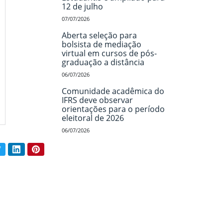
12 de julho
07/07/2026
Aberta seleção para
bolsista de mediação
virtual em cursos de pós-
graduação a distância
06/07/2026
Comunidade acadêmica do
IFRS deve observar
orientações para o período
eleitoral de 2026
06/07/2026
book
Twitter
LinkedIn
Pinterest
ar conteúdo: